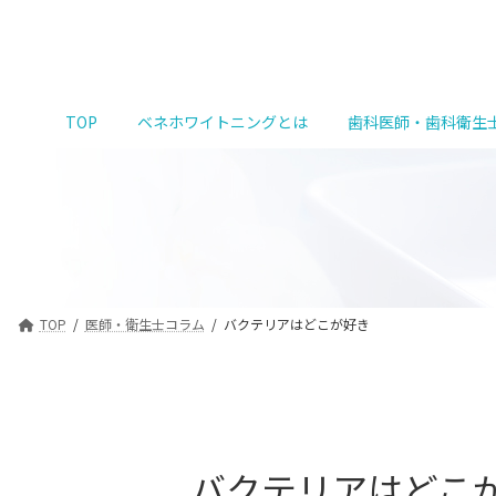
コ
ナ
ン
ビ
テ
ゲ
ン
ー
ツ
シ
TOP
ベネホワイトニングとは
歯科医師・歯科衛生
へ
ョ
ス
ン
キ
に
ッ
移
プ
動
TOP
医師・衛生士コラム
バクテリアはどこが好き
バクテリアはどこ