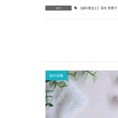
【歯科衛生士】長友 真貴子
タグ
前の記事