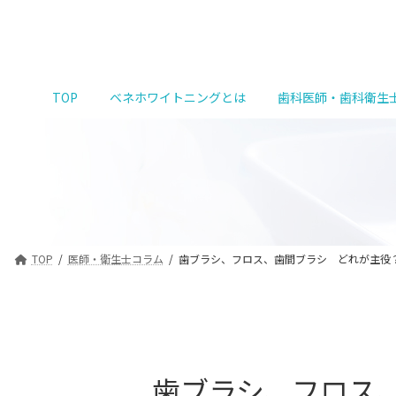
コ
ナ
ン
ビ
テ
ゲ
ン
ー
ツ
シ
TOP
ベネホワイトニングとは
歯科医師・歯科衛生
へ
ョ
ス
ン
キ
に
ッ
移
プ
動
TOP
医師・衛生士コラム
歯ブラシ、フロス、歯間ブラシ どれが主役
歯ブラシ、フロス