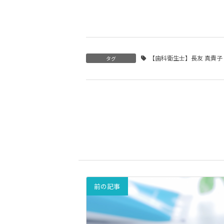
【歯科衛生士】長友 真貴子
タグ
前の記事