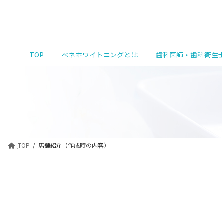
コ
ナ
ン
ビ
テ
ゲ
ン
ー
ツ
シ
TOP
ベネホワイトニングとは
歯科医師・歯科衛生
へ
ョ
ス
ン
キ
に
ッ
移
プ
動
TOP
店舗紹介（作成時の内容）